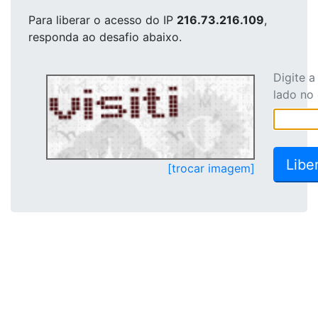
Para liberar o acesso
do IP
216.73.216.109
,
responda ao desafio abaixo.
Digite 
lado no
[trocar imagem]