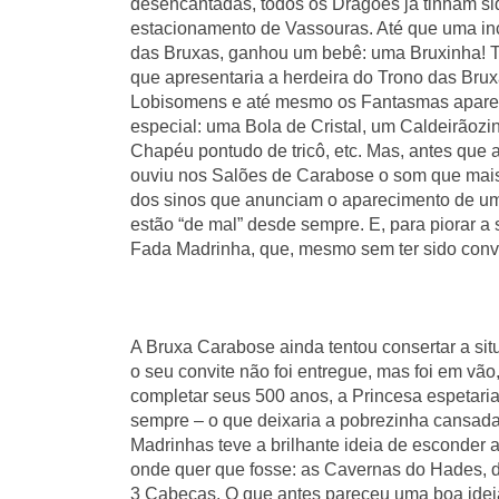
desencantadas, todos os Dragões já tinham sid
estacionamento de Vassouras. Até que uma incr
das Bruxas, ganhou um bebê: uma Bruxinha! T
que apresentaria a herdeira do Trono das Brux
Lobisomens e até mesmo os Fantasmas aparece
especial: uma Bola de Cristal, um Caldeirãozi
Chapéu pontudo de tricô, etc. Mas, antes que 
ouviu nos Salões de Carabose o som que mais c
dos sinos que anunciam o aparecimento de uma
estão “de mal” desde sempre. E, para piorar a
Fada Madrinha, que, mesmo sem ter sido convi
A Bruxa Carabose ainda tentou consertar a sit
o seu convite não foi entregue, mas foi em vão
completar seus 500 anos, a Princesa espetaria
sempre – o que deixaria a pobrezinha cansada 
Madrinhas teve a brilhante ideia de esconder
onde quer que fosse: as Cavernas do Hades, d
3 Cabeças. O que antes pareceu uma boa idei