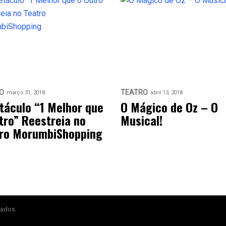
O
TEATRO
março 31, 2018
abril 13, 2018
táculo “1 Melhor que
O Mágico de Oz – O
tro” Reestreia no
Musical!
ro MorumbiShopping
vados.