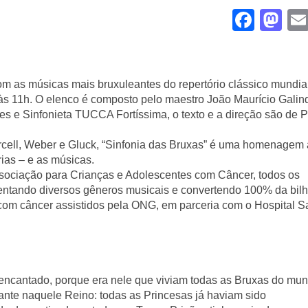
Face
Ma
om as músicas mais bruxuleantes do repertório clássico mundi
o às 11h. O elenco é composto pelo maestro João Maurício Galin
ores e Sinfonieta TUCCA Fortíssima, o texto e a direção são de 
cell, Weber e Gluck, “Sinfonia das Bruxas” é uma homenagem 
ias – e as músicas.
iação para Crianças e Adolescentes com Câncer, todos os 
entando diversos gêneros musicais e convertendo 100% da bilhe
com câncer assistidos pela ONG, em parceria com o Hospital Sa
encantado, porque era nele que viviam todas as Bruxas do mund
te naquele Reino: todas as Princesas já haviam sido 