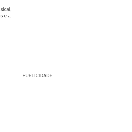
ical, 
s e a 
 
PUBLICIDADE