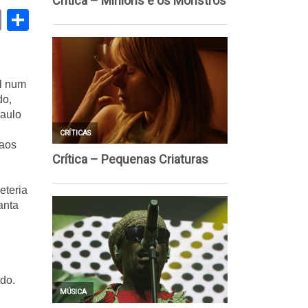
book
stodon
Email
Share
al num
do,
Paulo
aos 
teria 
nta 
o. 