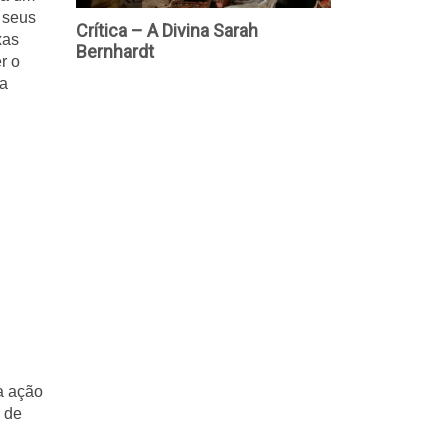
seus 
as 
 o 
a 
 ação 
 de 