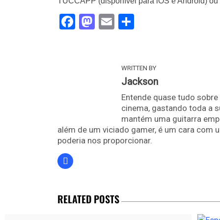
TUCCAPP (disponível para iOS e Android) ou 
Facebook
Mastodon
Email
Share
WRITTEN BY
Jackson
Entende quase tudo sobre 
cinema, gastando toda a s
mantém uma guitarra empoe
além de um viciado gamer, é um cara com u
poderia nos proporcionar.
RELATED POSTS