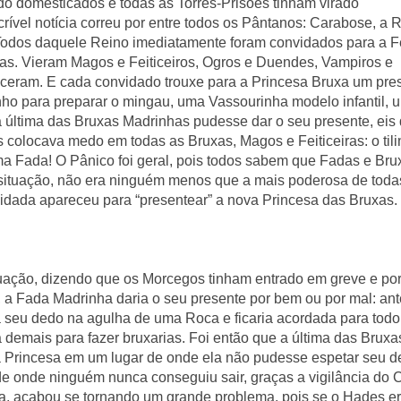
o domesticados e todas as Torres-Prisões tinham virado 
ível notícia correu por entre todos os Pântanos: Carabose, a R
odos daquele Reino imediatamente foram convidados para a Fe
as. Vieram Magos e Feiticeiros, Ogros e Duendes, Vampiros e 
ram. E cada convidado trouxe para a Princesa Bruxa um pres
nho para preparar o mingau, uma Vassourinha modelo infantil, u
a última das Bruxas Madrinhas pudesse dar o seu presente, eis 
olocava medo em todas as Bruxas, Magos e Feiticeiras: o tilin
 Fada! O Pânico foi geral, pois todos sabem que Fadas e Brux
 situação, não era ninguém menos que a mais poderosa de todas
dada apareceu para “presentear” a nova Princesa das Bruxas. 
uação, dizendo que os Morcegos tinham entrado em greve e por 
, a Fada Madrinha daria o seu presente por bem ou por mal: ant
 seu dedo na agulha de uma Roca e ficaria acordada para todo 
demais para fazer bruxarias. Foi então que a última das Bruxas
 a Princesa em um lugar de onde ela não pudesse espetar seu d
e onde ninguém nunca conseguiu sair, graças a vigilância do C
a, acabou se tornando um grande problema, pois se o Hades er