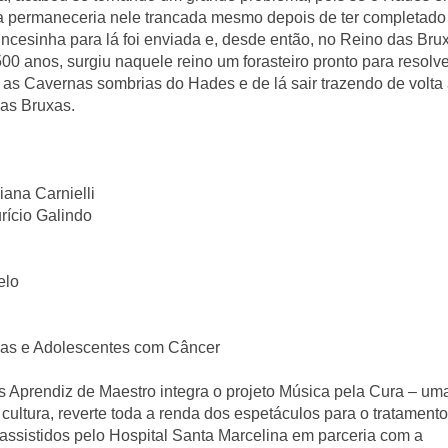
sa permaneceria nele trancada mesmo depois de ter completado 
ncesinha para lá foi enviada e, desde então, no Reino das Brux
0 anos, surgiu naquele reino um forasteiro pronto para resolver
é as Cavernas sombrias do Hades e de lá sair trazendo de volta 
 as Bruxas.
iana Carnielli
rício Galindo
elo
as e Adolescentes com Câncer
is Aprendiz de Maestro integra o projeto Música pela Cura – uma
ltura, reverte toda a renda dos espetáculos para o tratamento
assistidos pelo Hospital Santa Marcelina em parceria com a 