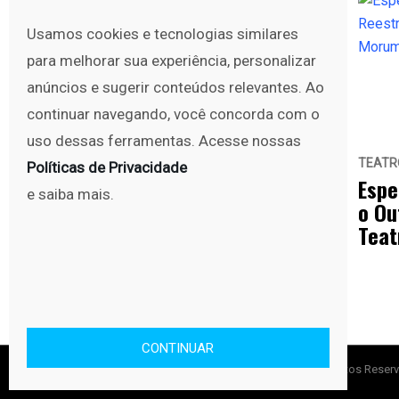
Usamos cookies e tecnologias similares
para melhorar sua experiência, personalizar
anúncios e sugerir conteúdos relevantes. Ao
continuar navegando, você concorda com o
uso dessas ferramentas. Acesse nossas
DICAS
TEATRO
TEATR
março 9, 2018
Políticas de Privacidade
“Putz Grill…” de Oscar
Espe
e saiba mais.
Filho!
o Ou
Teat
CONTINUAR
Copyright © No Set 2010 - 2025. Todos os direitos Reser