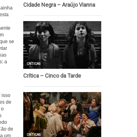
ainha 
sta 
ente 
m 
que se 
tar 
as 
: a 
isso 
es de 
o 
 
edo 
ão de 
a um 