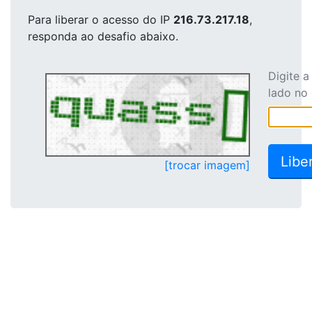
Para liberar o acesso
do IP
216.73.217.18
,
responda ao desafio abaixo.
Digite 
lado no
[trocar imagem]