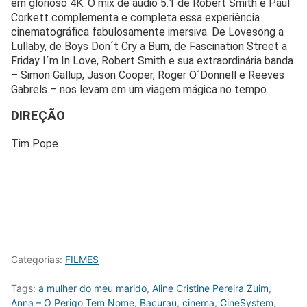
em glorioso 4K. O mix de áudio 5.1 de Robert Smith e Paul
Corkett complementa e completa essa experiência
cinematográfica fabulosamente imersiva. De Lovesong a
Lullaby, de Boys Don´t Cry a Burn, de Fascination Street a
Friday I´m In Love, Robert Smith e sua extraordinária banda
– Simon Gallup, Jason Cooper, Roger O´Donnell e Reeves
Gabrels – nos levam em um viagem mágica no tempo.
DIREÇÃO
Tim Pope
Categorias:
FILMES
Tags:
a mulher do meu marido
,
Aline Cristine Pereira Zuim
,
Anna – O Perigo Tem Nome
,
Bacurau
,
cinema
,
CineSystem
,