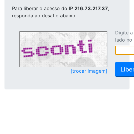
Para liberar o acesso
do IP
216.73.217.37
,
responda ao desafio abaixo.
Digite 
lado no
[trocar imagem]