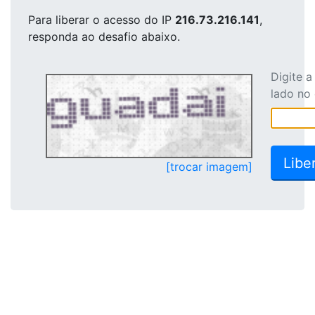
Para liberar o acesso
do IP
216.73.216.141
,
responda ao desafio abaixo.
Digite 
lado no
[trocar imagem]