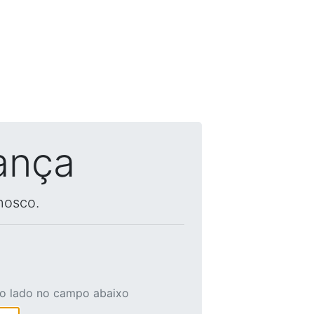
ança
nosco.
ao lado no campo abaixo