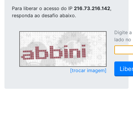
Para liberar o acesso
do IP
216.73.216.142
,
responda ao desafio abaixo.
Digite 
lado no
[trocar imagem]