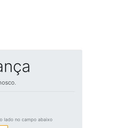
ança
nosco.
ao lado no campo abaixo