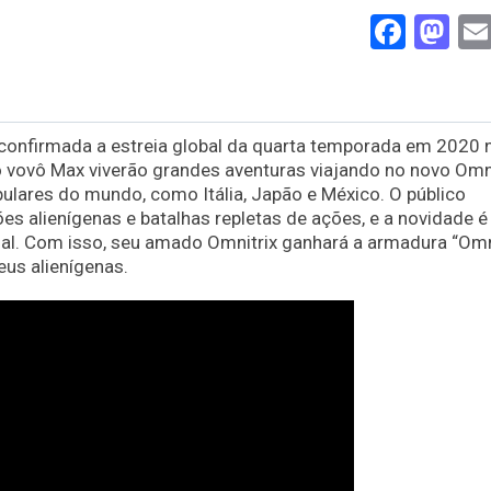
Face
Ma
confirmada a estreia global da quarta temporada em 2020 
o vovô Max viverão grandes aventuras viajando no novo Omn
ulares do mundo, como Itália, Japão e México. O público
s alienígenas e batalhas repletas de ações, e a novidade é
al. Com isso, seu amado Omnitrix ganhará a armadura “Omn
eus alienígenas.