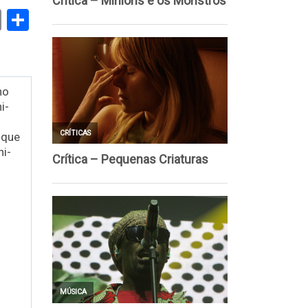
book
stodon
Email
Share
no
i-
 que
i-