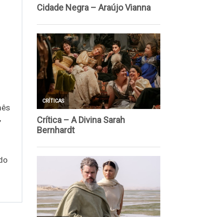
mês
,
ndo