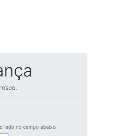
ança
nosco.
ao lado no campo abaixo