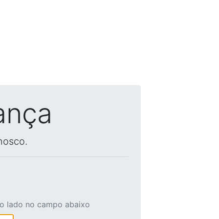
ança
nosco.
ao lado no campo abaixo