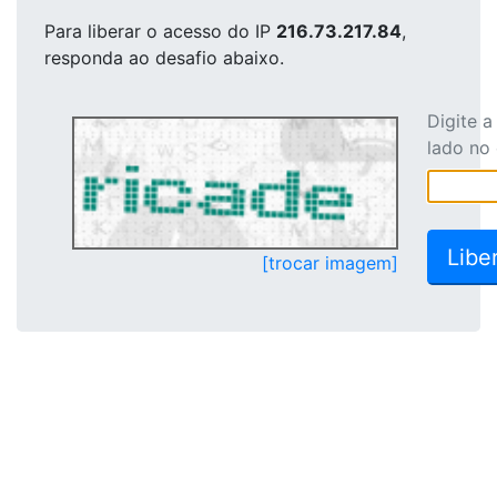
Para liberar o acesso
do IP
216.73.217.84
,
responda ao desafio abaixo.
Digite 
lado no
[trocar imagem]