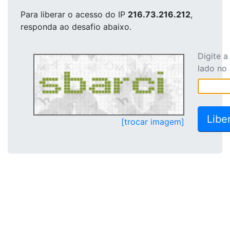
Para liberar o acesso
do IP
216.73.216.212
,
responda ao desafio abaixo.
Digite 
lado no
[trocar imagem]