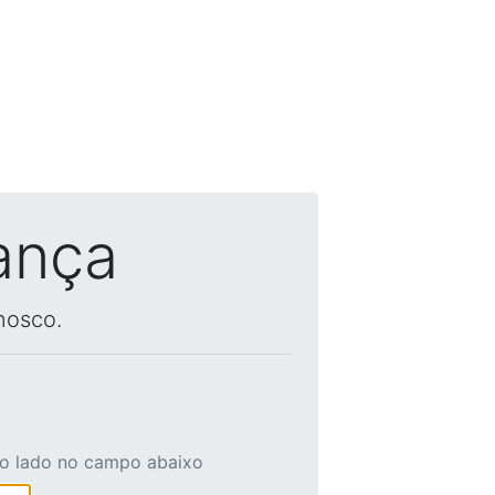
ança
nosco.
ao lado no campo abaixo