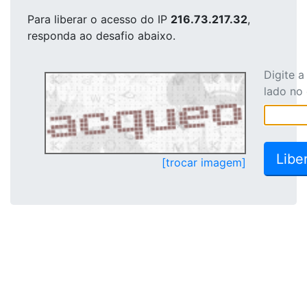
Para liberar o acesso
do IP
216.73.217.32
,
responda ao desafio abaixo.
Digite 
lado no
[trocar imagem]