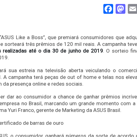
Face
Ma
ASUS Like a Boss”, que premiará consumidores que adqu
sorteará três prêmios de 120 mil reais. A campanha teve 
s realizadas até o dia 30 de junho de 2019
. O sorteio fi
019.
rá sua estreia na televisão aberta veiculando o comerc
. A campanha terá peças de out of home e telas nos elev
m da presença online e redes sociais.
er dar ao consumidor a chance de ganhar prêmios incrívei
a empresa no Brasil, marcando um grande momento com a
rma Yuri Franco, gerente de Marketing da ASUS Brasil.
ertificado de barras de ouro
US, o consumidor ganhará números da sorte de acordo