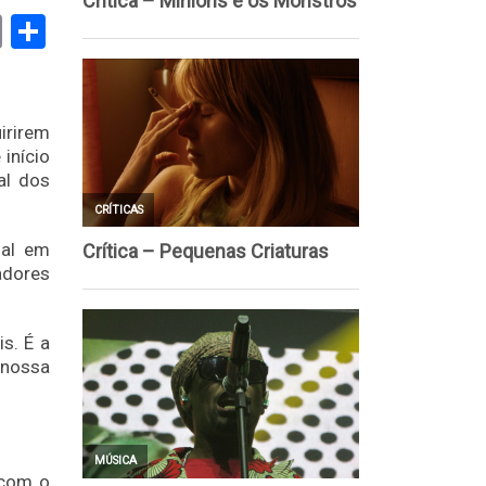
book
stodon
Email
Share
irirem
início
nal dos
ial em
adores
s. É a
 nossa
 com o