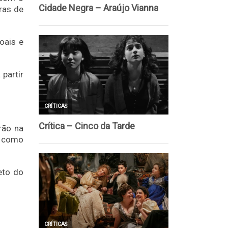
ras de
oais e
partir
rão na
, como
eto do