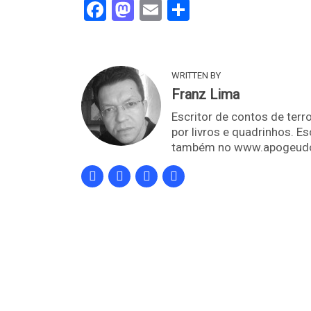
Facebook
Mastodon
Email
Share
WRITTEN BY
Franz Lima
Escritor de contos de terro
por livros e quadrinhos. E
também no www.apogeudo