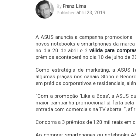
Franz Lima
By
abril 23, 2019
Published
A ASUS anuncia a campanha promocional “
novos notebooks e smartphones da marca e 
no dia 20 de abril e é
válida para compra
prêmios acontecerá no dia 10 de julho de 2
Como estratégia de marketing, a ASUS fa
algumas praças nos canais Globo e Record
em prédios corporativos e residenciais, alé
“Com a promoção ‘Like a Boss’, a ASUS qu
maior campanha promocional já feita pel
entrada com comerciais na TV aberta. “, afi
Concorra a 3 prêmios de 120 mil reais em c
Ao comprar smartphones ou notebooks AS