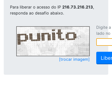
Para liberar o acesso
do IP
216.73.216.213
,
responda ao desafio abaixo.
Digite 
lado no
[trocar imagem]