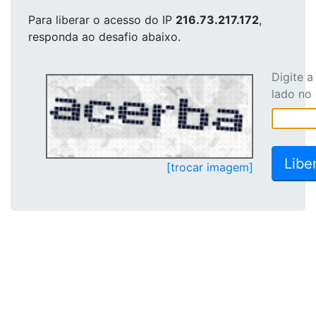
Para liberar o acesso
do IP
216.73.217.172
,
responda ao desafio abaixo.
Digite 
lado no
[trocar imagem]