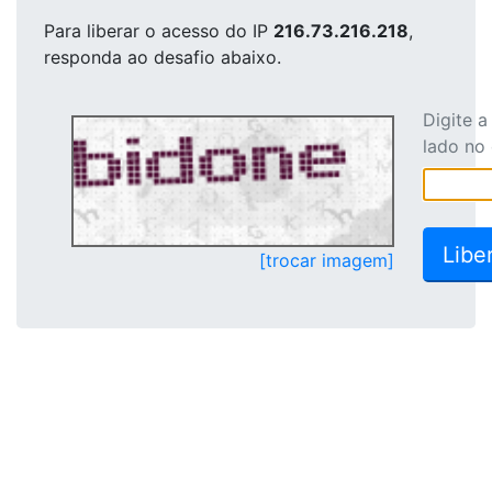
Para liberar o acesso
do IP
216.73.216.218
,
responda ao desafio abaixo.
Digite 
lado no
[trocar imagem]