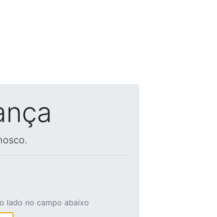
ança
nosco.
ao lado no campo abaixo