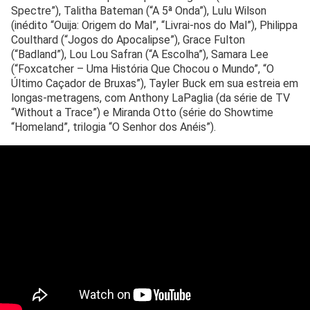
Spectre”), Talitha Bateman (“A 5ª Onda”), Lulu Wilson
(inédito “Ouija: Origem do Mal”, “Livrai-nos do Mal”), Philippa
Coulthard (“Jogos do Apocalipse”), Grace Fulton
(“Badland”), Lou Lou Safran (“A Escolha”), Samara Lee
(“Foxcatcher – Uma História Que Chocou o Mundo”, “O
Último Caçador de Bruxas”), Tayler Buck em sua estreia em
longas-metragens, com Anthony LaPaglia (da série de TV
“Without a Trace”) e Miranda Otto (série do Showtime
“Homeland”, trilogia “O Senhor dos Anéis”).