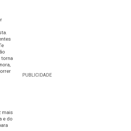
r
sta.
rentes
Te
são
 torna
nora,
orrer
PUBLICIDADE
z mais
a e do
para