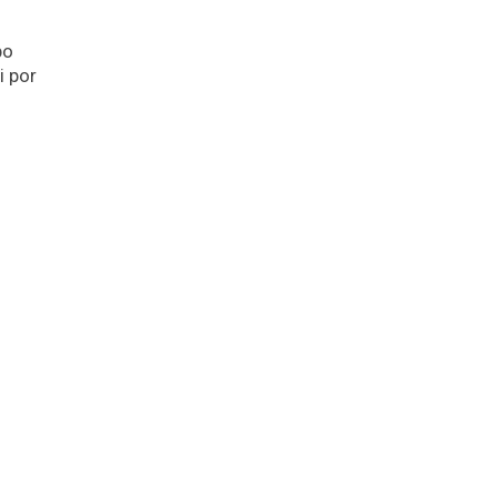
po
i por