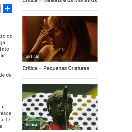
book
stodon
Email
Share
tro do
nga
 fato
mar
ade de
 e
resce
na de
ra