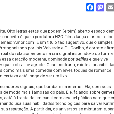
Face
Ma
nita. Oito letras estas que podem (e têm) aberto espaço den
 conceito é que a produtora H2O Films lança o primeiro lo
emas: ‘Amor.com’. É um título tão sugestivo, que o simples
 Protagonizado por Isis Valverde e Gil Coelho, é correto afir
real do relacionamento na era digital inserindo-o de forma
e a essa geração moderna, dominada por
selfies
e que vive
que a obra lhe agrade. Caso contrário, existe a possibilid
nas como mais uma comédia com leves toques de romance
m certeza está longe de ser um lixo.
enciadores digitais, que bombam na internet. Ela, com seus
as de moda mais famosas do país. Ele, falando sobre games
, está à frente de um canal com seu fiel público nerd que c
nando usa suas habilidades tecnológicas para salvar Katri
ua reputação. A partir daí, os universos se misturam e, pa