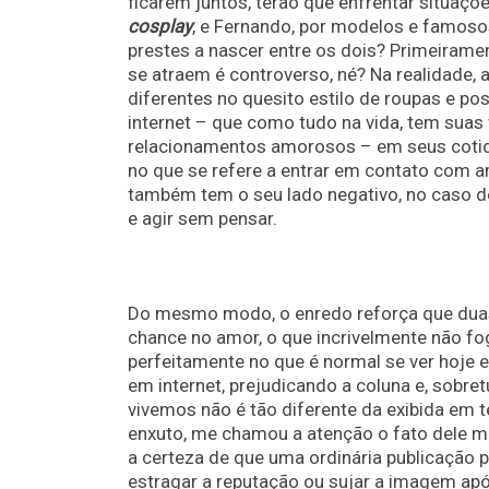
ficarem juntos, terão que enfrentar situaç
cosplay
, e Fernando, por modelos e famos
prestes a nascer entre os dois? Primeirame
se atraem é controverso, né? Na realidade, 
diferentes no quesito estilo de roupas e 
internet – que como tudo na vida, tem suas
relacionamentos amorosos – em seus cotidi
no que se refere a entrar em contato com am
também tem o seu lado negativo, no caso de
e agir sem pensar.
Do mesmo modo, o enredo reforça que duas
chance no amor, o que incrivelmente não fog
perfeitamente no que é normal se ver hoje em
em internet, prejudicando a coluna e, sobre
vivemos não é tão diferente da exibida em t
enxuto, me chamou a atenção o fato dele m
a certeza de que uma ordinária publicação p
estragar a reputação ou sujar a imagem após