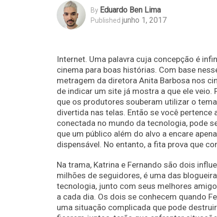
Eduardo Ben Lima
By
junho 1, 2017
Published
Internet. Uma palavra cuja concepção é infi
cinema para boas histórias. Com base nesse
metragem da diretora Anita Barbosa nos cin
de indicar um site já mostra a que ele veio.
que os produtores souberam utilizar o tema 
divertida nas telas. Então se você pertenc
conectada no mundo da tecnologia, pode ser 
que um público além do alvo a encare ape
dispensável. No entanto, a fita prova que co
Na trama, Katrina e Fernando são dois influ
milhões de seguidores, é uma das blogueir
tecnologia, junto com seus melhores amigos
a cada dia. Os dois se conhecem quando Fer
uma situação complicada que pode destruir s