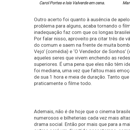
Carol Portes e Isis Valverde em cena.
Marc
Outro acerto foi quanto à ausência de apel
problema para alguns, acaba tornando o fil
inadequação faz com que os longas brasilei
Por falar nisso, aproveito pra citar três de 
do comum e saem na frente de muita bomba p
Vejo’ (comédia) e ‘O Vendedor de Sonhos’ (
aqueles seres que vivem enchendo as redes
superiores. É uma pena que eles não têm id
foi mediana, uma vez que faltou mais emo
de sua 1 hora e meia de duração. Tanto que 
praticamente o filme todo.
Ademais, não é de hoje que o cinema brasi
numerosos e bilheterias cada vez mais alt
drama social. Então por mais que para a mai