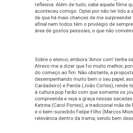
reflexiva. Além de tudo, sabe aquele filme q
aconteceu comigo. Optei por não ter lido a si
de que há mais chances de me surpreender 
afinal nem todos têm o privilégio de sempre
área de gostos pessoais, o que não convém 
Sobre o elenco, embora ‘Amor.com’ tenha seus
Atrevo-me a dizer que foi muito melhor, por
do começo ao fim. Não obstante, a proposta
desempenhando muito bem o seu papel, assi
Cardadeiro) e Panda (João Côrtes), rende t
à cultura pop farão com que somente os jove
compreenda e veja a graça nessas sacadas.
Katrina (Carol Portes), a tradicional mãe d
e o bem-sucedido Felipe Filho (Marcos Mio
relevância dentro da trama, sendo bem des