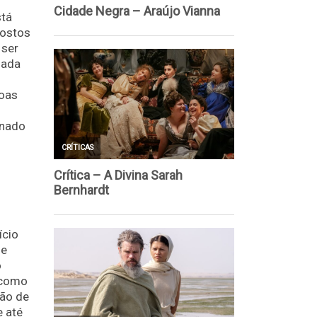
stá
postos
 ser
oada
soas
onado
ício
ue
o
 como
tão de
e até