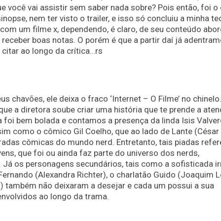
ue você vai assistir sem saber nada sobre? Pois então, foi o
nopse, nem ter visto o trailer, e isso só concluiu a minha te
com um filme x, dependendo, é claro, de seu conteúdo abo
 receber boas notas. O porém é que a partir daí já adentra
citar ao longo da crítica…rs
 chavões, ele deixa o fraco ‘Internet – O Filme’ no chinelo
que a diretora soube criar uma história que te prende a ate
 foi bem bolada e contamos a presença da linda Isis Valve
m como o cômico Gil Coelho, que ao lado de Lante (César
iradas cômicas do mundo nerd. Entretanto, tais piadas refe
ns, que foi ou ainda faz parte do universo dos nerds,
 Já os personagens secundários, tais como a sofisticada i
e Fernando (Alexandra Richter), o charlatão Guido (Joaquim 
n) também não deixaram a desejar e cada um possui a sua
envolvidos ao longo da trama.