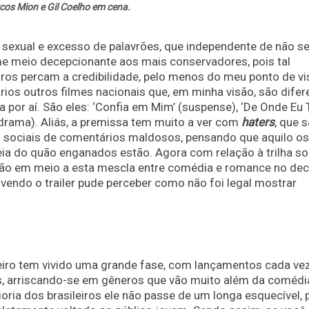
os Mion e Gil Coelho em cena.
o sexual e excesso de palavrões, que independente de não se
me meio decepcionante aos mais conservadores, pois tal
ros percam a credibilidade, pelo menos do meu ponto de vi
vários outros filmes nacionais que, em minha visão, são dife
or aí. São eles: ‘Confia em Mim’ (suspense), ‘De Onde Eu 
drama). Aliás, a premissa tem muito a ver com
haters
, que 
 sociais de comentários maldosos, pensando que aquilo os
eia do quão enganados estão. Agora com relação à trilha so
ção em meio a esta mescla entre comédia e romance no dec
vendo o trailer pude perceber como não foi legal mostrar
leiro tem vivido uma grande fase, com lançamentos cada ve
as, arriscando-se em gêneros que vão muito além da comédi
oria dos brasileiros ele não passe de um longa esquecível, 