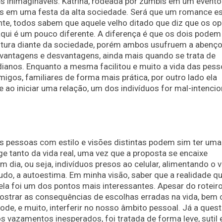
ões inimagináveis: Katrina, rodeada por zumbis em um evento
os em uma festa da alta sociedade. Será que um romance e
nte, todos sabem que aquele velho ditado que diz que os o
aqui é um pouco diferente. A diferença é que os dois podem
postura diante da sociedade, porém ambos usufruem a abenç
 vantagens e desvantagens, ainda mais quando se trata de
anos. Enquanto a mesma facilitou e muito a vida das pes
igos, familiares de forma mais prática, por outro lado ela
 ao iniciar uma relação, um dos indivíduos for mal-intenci
 pessoas com estilo e visões distintas podem sim ter uma
e tanto da vida real, uma vez que a proposta se encaixe
 dia, ou seja, indivíduos presos ao celular, alimentando o v
tudo, a autoestima. Em minha visão, saber que a realidade q
ela foi um dos pontos mais interessantes. Apesar do roteir
ostrar as consequências de escolhas erradas na vida, bem
ode, e muito, interferir no nosso âmbito pessoal. Já a ques
 vazamentos inesperados, foi tratada de forma leve, sutil 