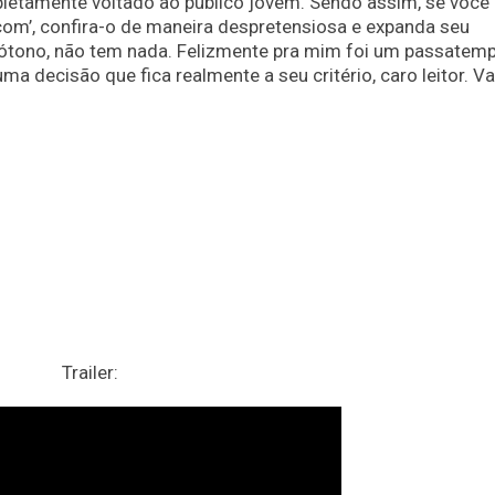
letamente voltado ao público jovem. Sendo assim, se você
com’, confira-o de maneira despretensiosa e expanda seu
tono, não tem nada. Felizmente pra mim foi um passatem
ma decisão que fica realmente a seu critério, caro leitor. Va
Trailer: