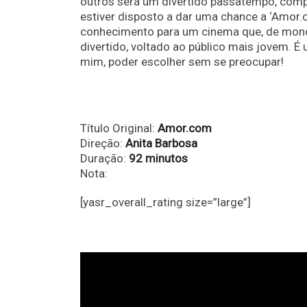
outros será um divertido passatempo, comp
estiver disposto a dar uma chance a ‘Amor.
conhecimento para um cinema que, de monó
divertido, voltado ao público mais jovem. É u
mim, poder escolher sem se preocupar!
Título Original:
Amor.com
Direção:
Anita Barbosa
Duração:
92 minutos
Nota:
[yasr_overall_rating size=”large”]