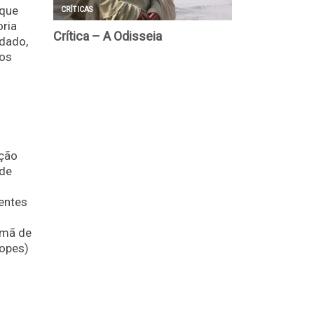
 que
oria
rdado,
mos
.
nção
rde
rentes
rmã de
Lopes)