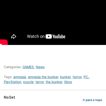
Categorias:
GAMES
,
News
Tags:
amnesia
,
amnesia the bunker
,
bunker
,
horror
,
PC.
,
PlayStation
,
puzzle
,
terror
,
the bunker
,
Xbox
NoSet
Ir para o topo