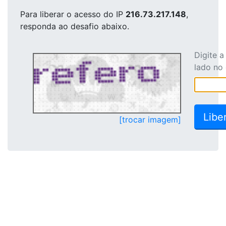
Para liberar o acesso
do IP
216.73.217.148
,
responda ao desafio abaixo.
Digite 
lado no
[trocar imagem]