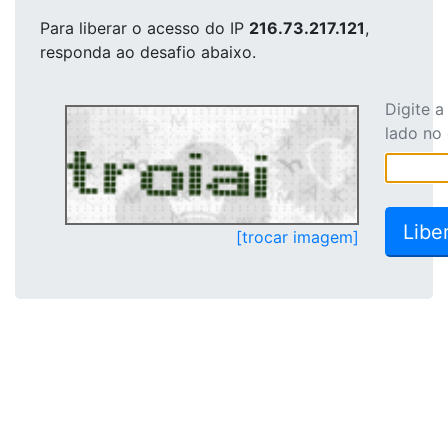
Para liberar o acesso
do IP
216.73.217.121
,
responda ao desafio abaixo.
Digite 
lado no
[trocar imagem]