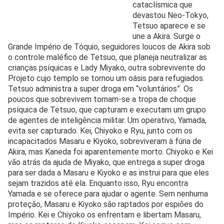
cataclísmica que
devastou Neo-Tokyo,
Tetsuo aparece e se
une a Akira. Surge o
Grande Império de Tóquio, seguidores loucos de Akira sob
o controle maléfico de Tetsuo, que planeja neutralizar as
crianças psíquicas e Lady Miyako, outra sobrevivente do
Projeto cujo templo se tornou um oásis para refugiados.
Tetsuo administra a super droga em “voluntários”. Os
poucos que sobrevivem tornam-se a tropa de choque
psíquica de Tetsuo, que capturam e executam um grupo
de agentes de inteligência militar. Um operativo, Yamada,
evita ser capturado. Kei, Chiyoko e Ryu, junto com os
incapacitados Masaru e Kiyoko, sobreviveram à fúria de
Akira, mas Kaneda foi aparentemente morto. Chiyoko e Kei
vão atrás da ajuda de Miyako, que entrega a super droga
para ser dada a Masaru e Kiyoko e as instrui para que eles
sejam trazidos até ela. Enquanto isso, Ryu encontra
Yamada e se oferece para ajudar o agente. Sem nenhuma
proteção, Masaru e Kiyoko são raptados por espiões do
Império. Kei e Chiyoko os enfrentam e libertam Masaru,