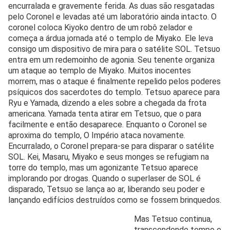
encurralada e gravemente ferida. As duas são resgatadas
pelo Coronel e levadas até um laboratório ainda intacto. O
coronel coloca Kiyoko dentro de um robô zelador e
começa a árdua jornada até o templo de Miyako. Ele leva
consigo um dispositivo de mira para o satélite SOL. Tetsuo
entra em um redemoinho de agonia. Seu tenente organiza
um ataque ao templo de Miyako. Muitos inocentes
morrem, mas o ataque é finalmente repelido pelos poderes
psíquicos dos sacerdotes do templo. Tetsuo aparece para
Ryu e Yamada, dizendo a eles sobre a chegada da frota
americana. Yamada tenta atirar em Tetsuo, que o para
facilmente e então desaparece. Enquanto o Coronel se
aproxima do templo, O Império ataca novamente.
Encurralado, o Coronel prepara-se para disparar o satélite
SOL. Kei, Masaru, Miyako e seus monges se refugiam na
torre do templo, mas um agonizante Tetsuo aparece
implorando por drogas. Quando o superlaser de SOL é
disparado, Tetsuo se lança ao ar, liberando seu poder e
lançando edifícios destruídos como se fossem brinquedos.
Mas Tetsuo continua,
transcendendo tempo e