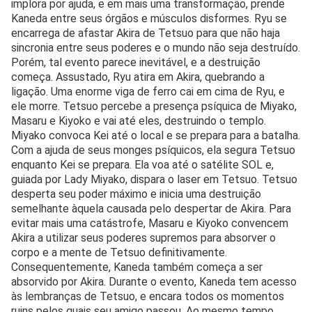
implora por ajuda, e em mais uma transformação, prende
Kaneda entre seus órgãos e músculos disformes. Ryu se
encarrega de afastar Akira de Tetsuo para que não haja
sincronia entre seus poderes e o mundo não seja destruído.
Porém, tal evento parece inevitável, e a destruição
começa. Assustado, Ryu atira em Akira, quebrando a
ligação. Uma enorme viga de ferro cai em cima de Ryu, e
ele morre. Tetsuo percebe a presença psíquica de Miyako,
Masaru e Kiyoko e vai até eles, destruindo o templo.
Miyako convoca Kei até o local e se prepara para a batalha.
Com a ajuda de seus monges psíquicos, ela segura Tetsuo
enquanto Kei se prepara. Ela voa até o satélite SOL e,
guiada por Lady Miyako, dispara o laser em Tetsuo. Tetsuo
desperta seu poder máximo e inicia uma destruição
semelhante àquela causada pelo despertar de Akira. Para
evitar mais uma catástrofe, Masaru e Kiyoko convencem
Akira a utilizar seus poderes supremos para absorver o
corpo e a mente de Tetsuo definitivamente.
Consequentemente, Kaneda também começa a ser
absorvido por Akira. Durante o evento, Kaneda tem acesso
às lembranças de Tetsuo, e encara todos os momentos
ruins pelos quais seu amigo passou. Ao mesmo tempo,