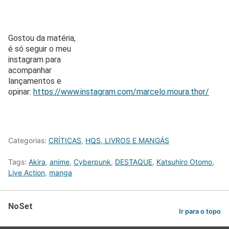
Gostou da matéria,
é só seguir o meu
instagram para
acompanhar
lançamentos e
opinar:
https://www.instagram.com/marcelo.moura.thor/
Categorias:
CRÍTICAS
,
HQS, LIVROS E MANGÁS
Tags:
Akira
,
anime
,
Cyberpunk
,
DESTAQUE
,
Katsuhiro Otomo
,
Live Action
,
manga
NoSet
Ir para o topo