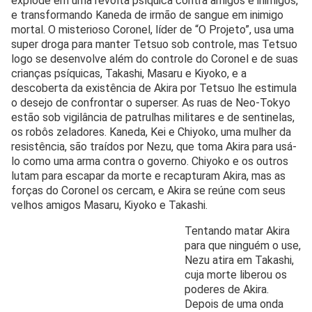
explode em uma revolta psíquica contra amigos e inimigos,
e transformando Kaneda de irmão de sangue em inimigo
mortal. O misterioso Coronel, líder de “O Projeto”, usa uma
super droga para manter Tetsuo sob controle, mas Tetsuo
logo se desenvolve além do controle do Coronel e de suas
crianças psíquicas, Takashi, Masaru e Kiyoko, e a
descoberta da existência de Akira por Tetsuo lhe estimula
o desejo de confrontar o superser. As ruas de Neo-Tokyo
estão sob vigilância de patrulhas militares e de sentinelas,
os robôs zeladores. Kaneda, Kei e Chiyoko, uma mulher da
resistência, são traídos por Nezu, que toma Akira para usá-
lo como uma arma contra o governo. Chiyoko e os outros
lutam para escapar da morte e recapturam Akira, mas as
forças do Coronel os cercam, e Akira se reúne com seus
velhos amigos Masaru, Kiyoko e Takashi.
Tentando matar Akira
para que ninguém o use,
Nezu atira em Takashi,
cuja morte liberou os
poderes de Akira.
Depois de uma onda