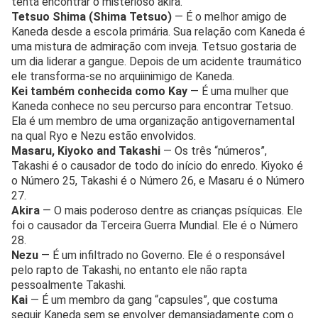
tenta encontrar o misterioso akira.
Tetsuo Shima (Shima Tetsuo)
— É o melhor amigo de
Kaneda desde a escola primária. Sua relação com Kaneda é
uma mistura de admiração com inveja. Tetsuo gostaria de
um dia liderar a gangue. Depois de um acidente traumático
ele transforma-se no arquiinimigo de Kaneda.
Kei também conhecida como Kay
— É uma mulher que
Kaneda conhece no seu percurso para encontrar Tetsuo.
Ela é um membro de uma organização antigovernamental
na qual Ryo e Nezu estão envolvidos.
Masaru, Kiyoko and Takashi
— Os três “números”,
Takashi é o causador de todo do início do enredo. Kiyoko é
o Número 25, Takashi é o Número 26, e Masaru é o Número
27.
Akira
— O mais poderoso dentre as crianças psíquicas. Ele
foi o causador da Terceira Guerra Mundial. Ele é o Número
28.
Nezu
— É um infiltrado no Governo. Ele é o responsável
pelo rapto de Takashi, no entanto ele não rapta
pessoalmente Takashi.
Kai
— É um membro da gang “capsules”, que costuma
seguir Kaneda sem se envolver demansiadamente com o