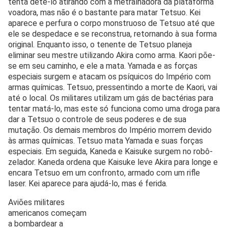
tenta detê-lo atirando com a metralhadora da plataforma
voadora, mas não é o bastante para matar Tetsuo. Kei
aparece e perfura o corpo monstruoso de Tetsuo até que
ele se despedace e se reconstrua, retornando à sua forma
original. Enquanto isso, o tenente de Tetsuo planeja
eliminar seu mestre utilizando Akira como arma. Kaori põe-
se em seu caminho, e ele a mata. Yamada e as forças
especiais surgem e atacam os psíquicos do Império com
armas químicas. Tetsuo, pressentindo a morte de Kaori, vai
até o local. Os militares utilizam um gás de bactérias para
tentar matá-lo, mas este só funciona como uma droga para
dar a Tetsuo o controle de seus poderes e de sua
mutação. Os demais membros do Império morrem devido
às armas químicas. Tetsuo mata Yamada e suas forças
especiais. Em seguida, Kaneda e Kaisuke surgem no robô-
zelador. Kaneda ordena que Kaisuke leve Akira para longe e
encara Tetsuo em um confronto, armado com um rifle
laser. Kei aparece para ajudá-lo, mas é ferida.
Aviões militares
americanos começam
a bombardear a