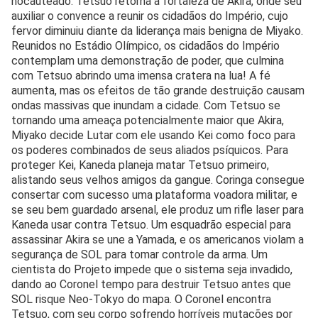
nocauteado. Tetsuo retorna à fortaleza de Akira, onde seu
auxiliar o convence a reunir os cidadãos do Império, cujo
fervor diminuiu diante da liderança mais benigna de Miyako.
Reunidos no Estádio Olímpico, os cidadãos do Império
contemplam uma demonstração de poder, que culmina
com Tetsuo abrindo uma imensa cratera na lua! A fé
aumenta, mas os efeitos de tão grande destruição causam
ondas massivas que inundam a cidade. Com Tetsuo se
tornando uma ameaça potencialmente maior que Akira,
Miyako decide Lutar com ele usando Kei como foco para
os poderes combinados de seus aliados psíquicos. Para
proteger Kei, Kaneda planeja matar Tetsuo primeiro,
alistando seus velhos amigos da gangue. Coringa consegue
consertar com sucesso uma plataforma voadora militar, e
se seu bem guardado arsenal, ele produz um rifle laser para
Kaneda usar contra Tetsuo. Um esquadrão especial para
assassinar Akira se une a Yamada, e os americanos violam a
segurança de SOL para tomar controle da arma. Um
cientista do Projeto impede que o sistema seja invadido,
dando ao Coronel tempo para destruir Tetsuo antes que
SOL risque Neo-Tokyo do mapa. O Coronel encontra
Tetsuo, com seu corpo sofrendo horríveis mutações por