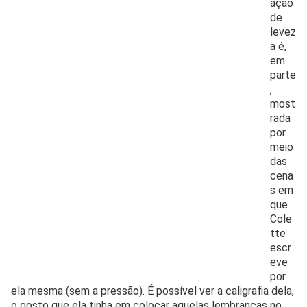
ação
de
levez
a é,
em
parte
,
most
rada
por
meio
das
cena
s em
que
Cole
tte
escr
eve
por
ela mesma (sem a pressão). É possível ver a caligrafia dela,
o gosto que ela tinha em colocar aquelas lembranças no