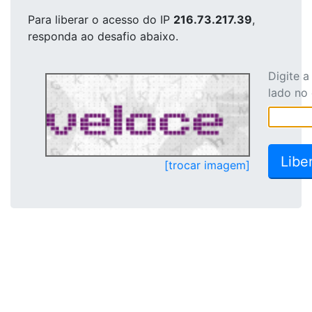
Para liberar o acesso
do IP
216.73.217.39
,
responda ao desafio abaixo.
Digite 
lado no
[trocar imagem]