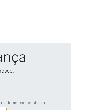
ança
nosco.
ao lado no campo abaixo