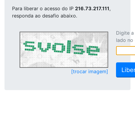
Para liberar o acesso
do IP
216.73.217.111
,
responda ao desafio abaixo.
Digite 
lado no
[trocar imagem]