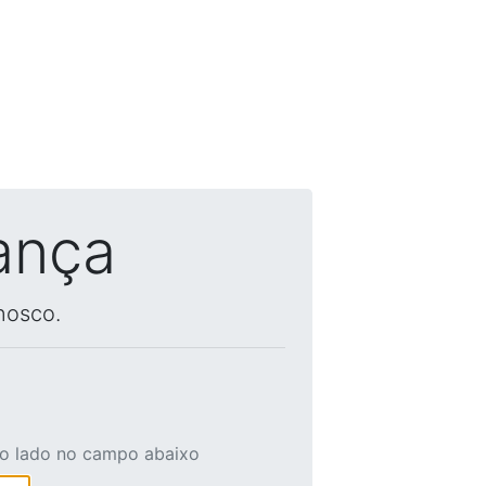
ança
nosco.
ao lado no campo abaixo