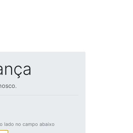
ança
nosco.
ao lado no campo abaixo